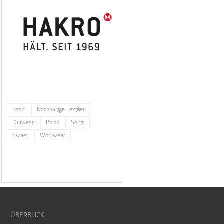
Basic
Nachhaltige Textilien
Outwear
Polos
Shirts
Swaet
Workwear
ÜBERBLICK